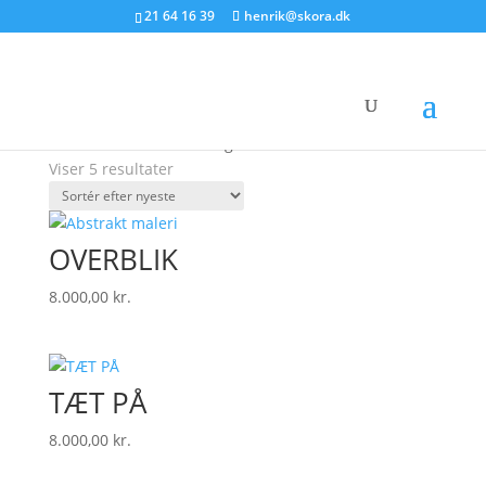
21 64 16 39
henrik@skora.dk
Forside
/ Malerier 80 x 80 cm
Malerier 80 x 80 cm
Malerier er 80 x 80 cm og leveres frit i Danmark
Sorteret
Viser 5 resultater
efter
seneste
OVERBLIK
8.000,00
kr.
TÆT PÅ
8.000,00
kr.