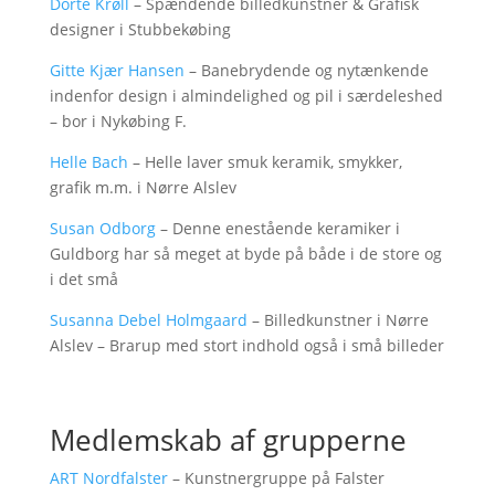
Dorte Krøll
– Spændende billedkunstner & Grafisk
designer i Stubbekøbing
Gitte Kjær Hansen
– Banebrydende og nytænkende
indenfor
design i almindelighed og pil i særdeleshed
– bor i Nykøbing F.
Helle Bach
– Helle laver smuk keramik, smykker,
grafik m.m. i Nørre Alslev
Susan Odborg
– Denne enestående keramiker i
Guldborg har så meget at byde på både i de store og
i det små
Susanna Debel Holmgaard
– Billedkunstner i Nørre
Alslev – Brarup med stort indhold også i små billeder
Medlemskab af grupperne
ART Nordfalster
– Kunstnergruppe på Falster