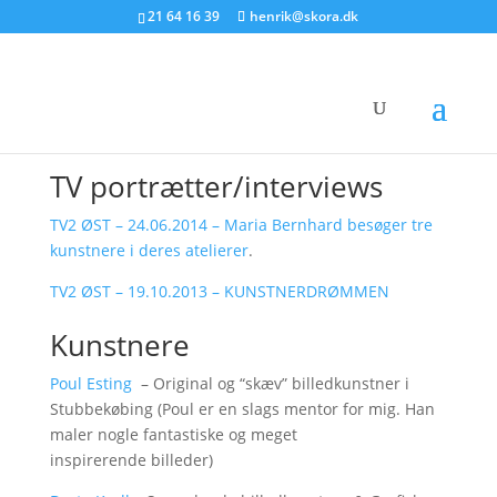
21 64 16 39
henrik@skora.dk
Links
Besøg min facebook side
TV portrætter/interviews
TV2 ØST – 24.06.2014 – Maria Bernhard besøger tre
kunstnere i deres atelierer
.
TV2 ØST – 19.10.2013 – KUNSTNERDRØMMEN
Kunstnere
Poul Esting
– Original og “skæv” billedkunstner i
Stubbekøbing (Poul er en slags mentor for mig. Han
maler nogle fantastiske og meget
inspirerende billeder)