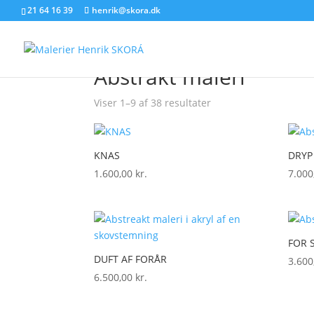
21 64 16 39
henrik@skora.dk
Forside
/ Varer tagged “Abstrakt maleri”
Abstrakt maleri
Sorteret
Viser 1–9 af 38 resultater
efter
seneste
KNAS
DRYP
1.600,00
kr.
7.00
FOR 
DUFT AF FORÅR
3.60
6.500,00
kr.