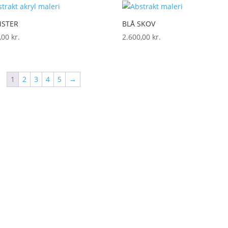
STER
BLÅ SKOV
0,00
kr.
2.600,00
kr.
1
2
3
4
5
→