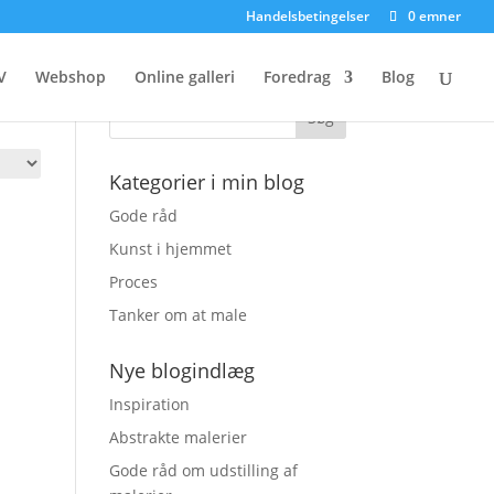
Handelsbetingelser
0 emner
Søg på skora.dk
V
Webshop
Online galleri
Foredrag
Blog
Kategorier i min blog
Gode råd
Kunst i hjemmet
Proces
Tanker om at male
Nye blogindlæg
Inspiration
Abstrakte malerier
Gode råd om udstilling af