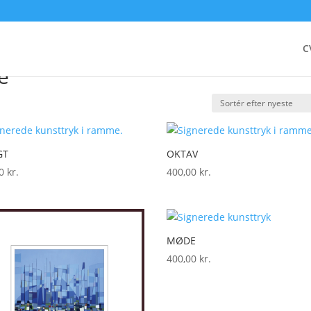
”
C
e
GT
OKTAV
00
kr.
400,00
kr.
MØDE
400,00
kr.