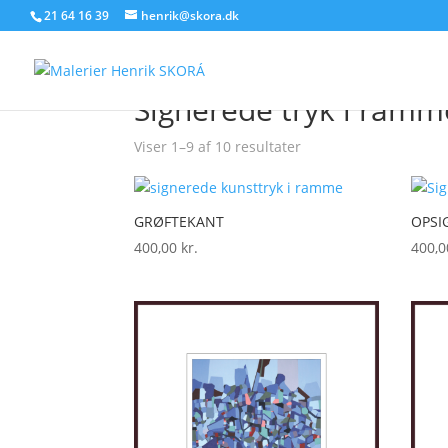
21 64 16 39
henrik@skora.dk
Forside
/ Varer tagged “Signerede tryk i ramme
Signerede tryk i ramm
Sorteret
Viser 1–9 af 10 resultater
efter
seneste
GRØFTEKANT
OPSI
400,00
kr.
400,