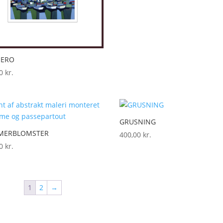
NERO
00
kr.
GRUSNING
MERBLOMSTER
400,00
kr.
00
kr.
1
2
→