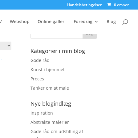
Handelsbetingelser
0 emner
Søg på skora.dk
V
Webshop
Online galleri
Foredrag
Blog
Kategorier i min blog
Gode råd
Kunst i hjemmet
Proces
Tanker om at male
Nye blogindlæg
Inspiration
Abstrakte malerier
Gode råd om udstilling af